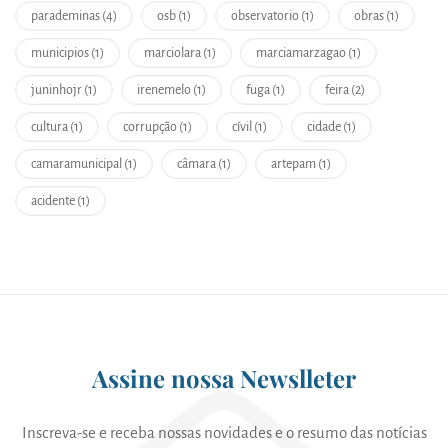
parademinas (4)
osb (1)
observatorio (1)
obras (1)
municipios (1)
marciolara (1)
marciamarzagao (1)
juninhojr (1)
irenemelo (1)
fuga (1)
feira (2)
cultura (1)
corrupção (1)
cívil (1)
cidade (1)
camaramunicipal (1)
câmara (1)
artepam (1)
acidente (1)
Assine nossa Newslleter
Inscreva-se e receba nossas novidades e o resumo das notícias