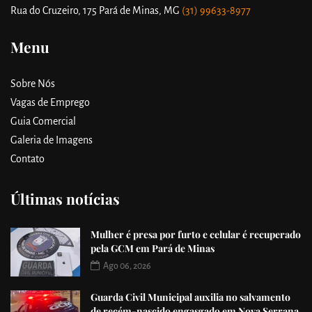
Rua do Cruzeiro, 175
Pará de Minas, MG
(31) 99633-8977
Menu
Sobre Nós
Vagas de Emprego
Guia Comercial
Galeria de Imagens
Contato
Últimas notícias
Mulher é presa por furto e celular é recuperado
pela GCM em Pará de Minas
Ago 06, 2026
Guarda Civil Municipal auxilia no salvamento
de recém-nascido engasgado em Nova Serrana