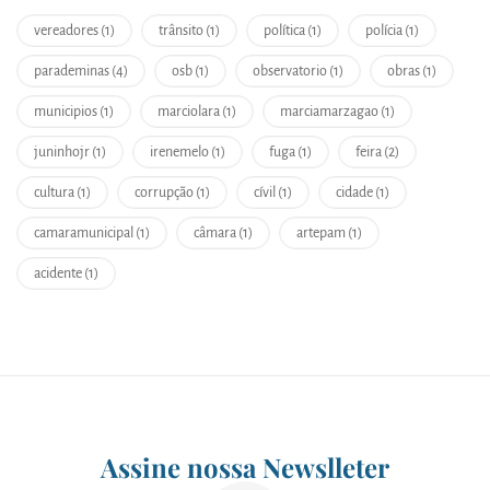
vereadores (1)
trânsito (1)
política (1)
polícia (1)
parademinas (4)
osb (1)
observatorio (1)
obras (1)
municipios (1)
marciolara (1)
marciamarzagao (1)
juninhojr (1)
irenemelo (1)
fuga (1)
feira (2)
cultura (1)
corrupção (1)
cívil (1)
cidade (1)
camaramunicipal (1)
câmara (1)
artepam (1)
acidente (1)
Assine nossa Newslleter