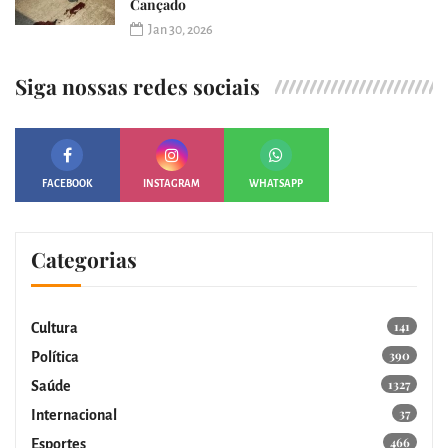
Cançado
Jan 30, 2026
Siga nossas redes sociais
FACEBOOK
INSTAGRAM
WHATSAPP
Categorias
141
Cultura
390
Política
1327
Saúde
37
Internacional
466
Esportes