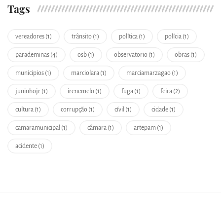
Tags
vereadores (1)
trânsito (1)
política (1)
polícia (1)
parademinas (4)
osb (1)
observatorio (1)
obras (1)
municipios (1)
marciolara (1)
marciamarzagao (1)
juninhojr (1)
irenemelo (1)
fuga (1)
feira (2)
cultura (1)
corrupção (1)
cívil (1)
cidade (1)
camaramunicipal (1)
câmara (1)
artepam (1)
acidente (1)