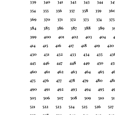
339
340
341
342
343
344
34
354
355
356
357
358
359
36
369
370
371
372
373
374
375
384
385
386
387
388
389
3
399
400
401
402
403
404
414
415
416
417
418
419
420
430
431
432
433
434
435
43
445
446
447
448
449
450
45
460
461
462
463
464
465
4
475
476
477
478
479
480
48
490
491
492
493
494
495
4
505
506
507
508
509
510
51
521
522
523
524
525
526
527