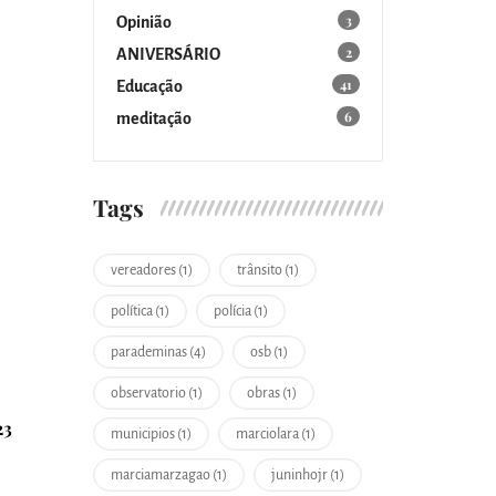
3
Opinião
2
ANIVERSÁRIO
41
Educação
6
meditação
Tags
vereadores (1)
trânsito (1)
política (1)
polícia (1)
parademinas (4)
osb (1)
observatorio (1)
obras (1)
23
municipios (1)
marciolara (1)
marciamarzagao (1)
juninhojr (1)