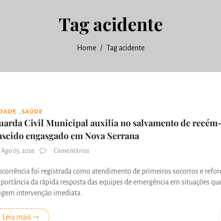
Tag acidente
Home
Tag acidente
,
IDADE
SAÚDE
uarda Civil Municipal auxilia no salvamento de recém
ascido engasgado em Nova Serrana
Ago 05, 2026
Comentários
ocorrência foi registrada como atendimento de primeiros socorros e refor
portância da rápida resposta das equipes de emergência em situações qu
igem intervenção imediata.
Leia mais ⇾