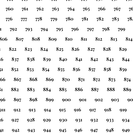
760
761
762
763
764
765
766
767
7
776
777
778
779
780
781
782
783
78
1
792
793
794
795
796
797
798
799
806
807
808
809
810
811
812
813
814
1
822
823
824
825
826
827
828
829
36
837
838
839
840
841
842
843
844
51
852
853
854
855
856
857
858
859
66
867
868
869
870
871
872
873
874
81
882
883
884
885
886
887
888
889
96
897
898
899
900
901
902
903
90
911
912
913
914
915
916
917
918
919
26
927
928
929
930
931
932
933
934
41
942
943
944
945
946
947
948
949