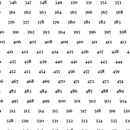
5
346
347
348
349
350
351
352
353
0
361
362
363
364
365
366
367
368
376
377
378
379
380
381
382
383
90
391
392
393
394
395
396
397
398
405
406
407
408
409
410
411
412
413
421
422
423
424
425
426
427
428
4
6
437
438
439
440
441
442
443
444
1
452
453
454
455
456
457
458
459
66
467
468
469
470
471
472
473
474
1
482
483
484
485
486
487
488
489
96
497
498
499
500
501
502
503
504
1
512
513
514
515
516
517
518
519
52
528
529
530
531
532
533
534
535
53