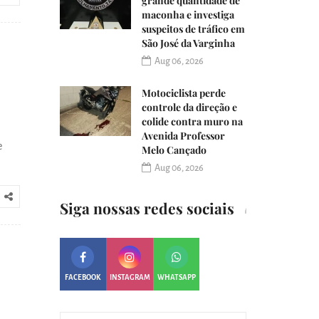
grande quantidade de
maconha e investiga
suspeitos de tráfico em
São José da Varginha
Aug 06, 2026
Motociclista perde
controle da direção e
colide contra muro na
Avenida Professor
e
Melo Cançado
Aug 06, 2026
Siga nossas redes sociais
FACEBOOK
INSTAGRAM
WHATSAPP