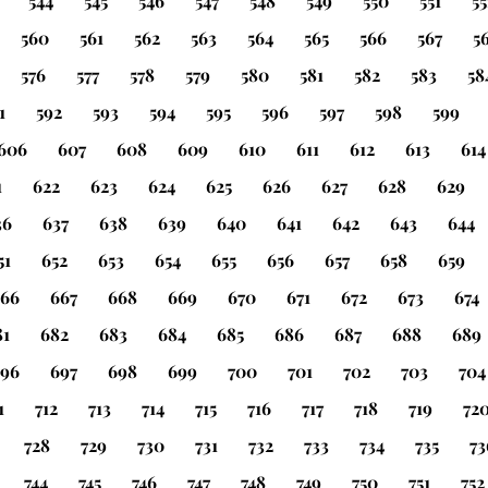
544
545
546
547
548
549
550
551
55
560
561
562
563
564
565
566
567
5
576
577
578
579
580
581
582
583
58
1
592
593
594
595
596
597
598
599
606
607
608
609
610
611
612
613
614
1
622
623
624
625
626
627
628
629
36
637
638
639
640
641
642
643
644
51
652
653
654
655
656
657
658
659
66
667
668
669
670
671
672
673
674
81
682
683
684
685
686
687
688
689
96
697
698
699
700
701
702
703
704
1
712
713
714
715
716
717
718
719
72
728
729
730
731
732
733
734
735
73
744
745
746
747
748
749
750
751
752