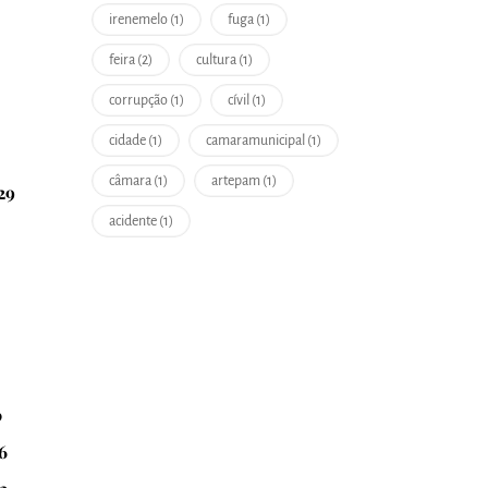
irenemelo (1)
fuga (1)
feira (2)
cultura (1)
corrupção (1)
cívil (1)
cidade (1)
camaramunicipal (1)
câmara (1)
artepam (1)
29
acidente (1)
0
6