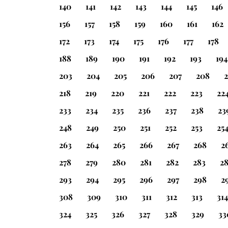
140
141
142
143
144
145
146
156
157
158
159
160
161
162
172
173
174
175
176
177
178
188
189
190
191
192
193
194
203
204
205
206
207
208
218
219
220
221
222
223
22
233
234
235
236
237
238
23
248
249
250
251
252
253
25
263
264
265
266
267
268
2
278
279
280
281
282
283
2
293
294
295
296
297
298
2
308
309
310
311
312
313
314
324
325
326
327
328
329
33