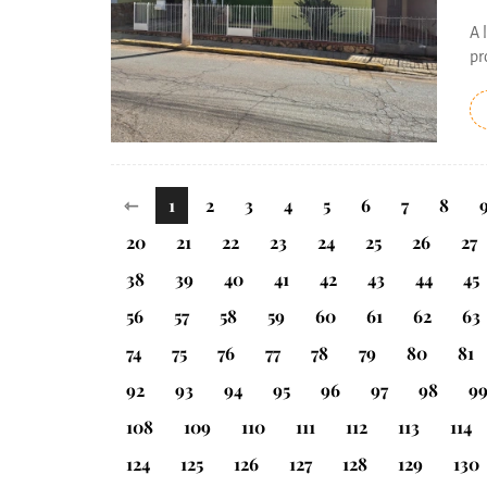
A 
pr
⇽
1
2
3
4
5
6
7
8
20
21
22
23
24
25
26
27
38
39
40
41
42
43
44
45
56
57
58
59
60
61
62
63
74
75
76
77
78
79
80
81
92
93
94
95
96
97
98
9
108
109
110
111
112
113
114
124
125
126
127
128
129
130