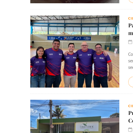
C
P
m
Co
se
se
C
P
C