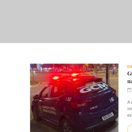
C
G
n
A 
im
ex