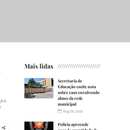
Mais lidas
-
Secretaria de
Educação emite nota
sobre caso envolvendo
aluno da rede
ça a
municipal
e
Aug 06, 2026
Polícia apreende