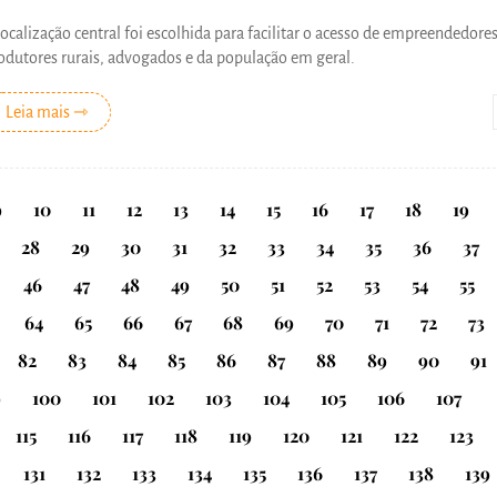
localização central foi escolhida para facilitar o acesso de empreendedores
odutores rurais, advogados e da população em geral.
Leia mais ⇾
9
10
11
12
13
14
15
16
17
18
19
28
29
30
31
32
33
34
35
36
37
46
47
48
49
50
51
52
53
54
55
64
65
66
67
68
69
70
71
72
73
82
83
84
85
86
87
88
89
90
91
9
100
101
102
103
104
105
106
107
115
116
117
118
119
120
121
122
123
131
132
133
134
135
136
137
138
139