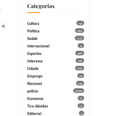
Categorias
,
141
Cultura
390
Política
1327
Saúde
37
Internacional
466
Esportes
239
Interessa
1571
Cidade
22
Emprego
247
Nacional
2099
polícia
75
Economia
15
Tira-dúvidas
4
Editorial