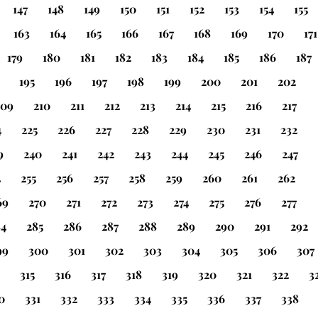
147
148
149
150
151
152
153
154
155
163
164
165
166
167
168
169
170
171
179
180
181
182
183
184
185
186
187
195
196
197
198
199
200
201
202
209
210
211
212
213
214
215
216
217
4
225
226
227
228
229
230
231
232
9
240
241
242
243
244
245
246
247
4
255
256
257
258
259
260
261
262
69
270
271
272
273
274
275
276
277
84
285
286
287
288
289
290
291
292
99
300
301
302
303
304
305
306
307
315
316
317
318
319
320
321
322
3
0
331
332
333
334
335
336
337
338