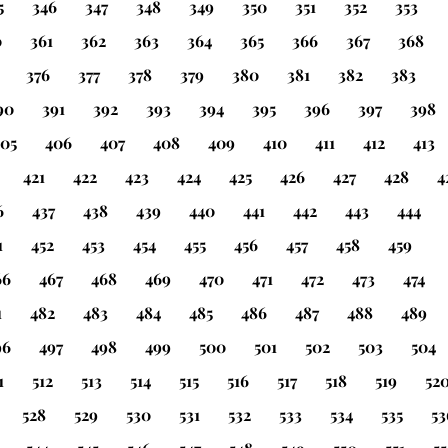
5
346
347
348
349
350
351
352
353
0
361
362
363
364
365
366
367
368
376
377
378
379
380
381
382
383
90
391
392
393
394
395
396
397
398
405
406
407
408
409
410
411
412
413
421
422
423
424
425
426
427
428
4
6
437
438
439
440
441
442
443
444
1
452
453
454
455
456
457
458
459
66
467
468
469
470
471
472
473
474
1
482
483
484
485
486
487
488
489
96
497
498
499
500
501
502
503
504
1
512
513
514
515
516
517
518
519
52
528
529
530
531
532
533
534
535
53