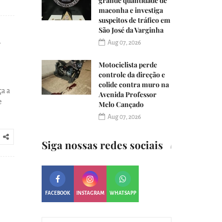
grande quantidade de
maconha e investiga
suspeitos de tráfico em
São José da Varginha
-
Aug 07, 2026
Motociclista perde
controle da direção e
colide contra muro na
ça a
Avenida Professor
e
Melo Cançado
Aug 07, 2026
Siga nossas redes sociais
FACEBOOK
INSTAGRAM
WHATSAPP