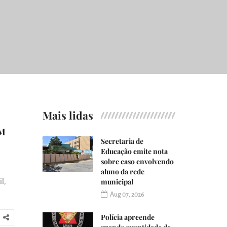
Mais lidas
CM
Secretaria de
Educação emite nota
sobre caso envolvendo
aluno da rede
municipal
l,
Aug 07, 2026
Polícia apreende