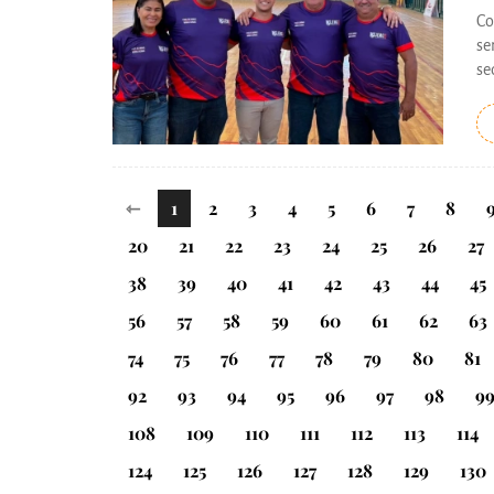
Co
se
se
⇽
1
2
3
4
5
6
7
8
20
21
22
23
24
25
26
27
38
39
40
41
42
43
44
45
56
57
58
59
60
61
62
63
74
75
76
77
78
79
80
81
92
93
94
95
96
97
98
9
108
109
110
111
112
113
114
124
125
126
127
128
129
130