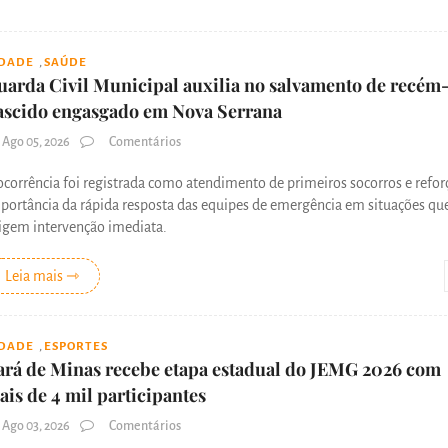
,
IDADE
SAÚDE
uarda Civil Municipal auxilia no salvamento de recém
ascido engasgado em Nova Serrana
Ago 05, 2026
Comentários
ocorrência foi registrada como atendimento de primeiros socorros e refor
portância da rápida resposta das equipes de emergência em situações qu
igem intervenção imediata.
Leia mais ⇾
,
IDADE
ESPORTES
ará de Minas recebe etapa estadual do JEMG 2026 com
ais de 4 mil participantes
Ago 03, 2026
Comentários