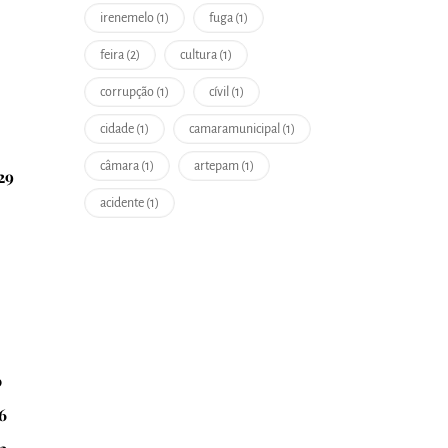
irenemelo (1)
fuga (1)
feira (2)
cultura (1)
corrupção (1)
cívil (1)
cidade (1)
camaramunicipal (1)
câmara (1)
artepam (1)
29
acidente (1)
0
6