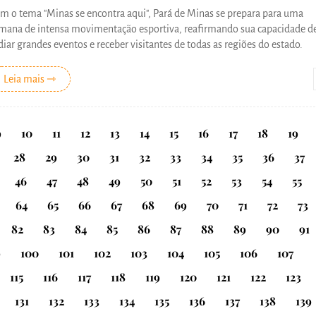
m o tema "Minas se encontra aqui", Pará de Minas se prepara para uma
mana de intensa movimentação esportiva, reafirmando sua capacidade d
diar grandes eventos e receber visitantes de todas as regiões do estado.
Leia mais ⇾
9
10
11
12
13
14
15
16
17
18
19
28
29
30
31
32
33
34
35
36
37
46
47
48
49
50
51
52
53
54
55
64
65
66
67
68
69
70
71
72
73
82
83
84
85
86
87
88
89
90
91
9
100
101
102
103
104
105
106
107
115
116
117
118
119
120
121
122
123
131
132
133
134
135
136
137
138
139