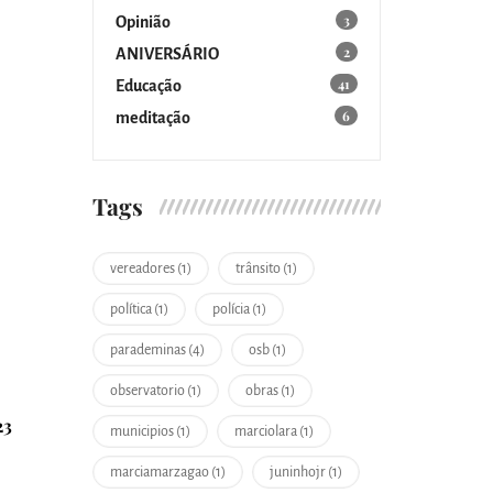
3
Opinião
2
ANIVERSÁRIO
41
Educação
6
meditação
Tags
vereadores (1)
trânsito (1)
política (1)
polícia (1)
parademinas (4)
osb (1)
observatorio (1)
obras (1)
23
municipios (1)
marciolara (1)
marciamarzagao (1)
juninhojr (1)