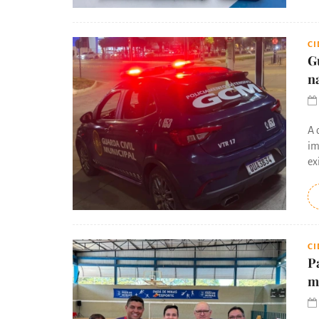
C
G
n
A 
im
ex
C
P
m