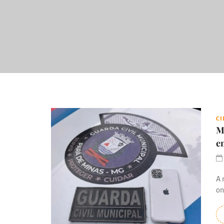
C
M
e
A 
on