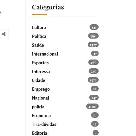
Categorias
e
141
Cultura
390
Política
1327
Saúde
37
Internacional
466
Esportes
239
Interessa
1572
Cidade
22
Emprego
247
Nacional
2100
polícia
75
Economia
15
Tira-dúvidas
4
Editorial