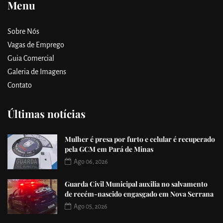
Menu
Sobre Nós
Vagas de Emprego
Guia Comercial
Galeria de Imagens
Contato
Últimas notícias
Mulher é presa por furto e celular é recuperado
pela GCM em Pará de Minas
Ago 06, 2026
Guarda Civil Municipal auxilia no salvamento
de recém-nascido engasgado em Nova Serrana
Ago 05, 2026