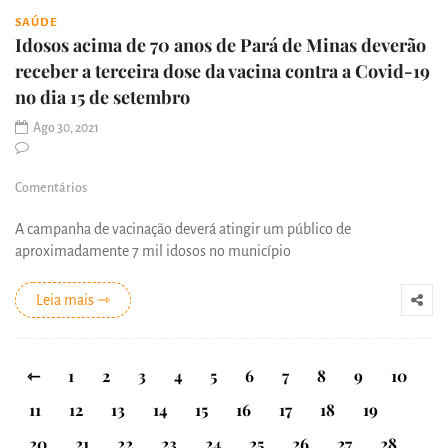
SAÚDE
Idosos acima de 70 anos de Pará de Minas deverão
receber a terceira dose da vacina contra a Covid-19
no dia 15 de setembro
Ago 30, 2021
Comentários
A campanha de vacinação deverá atingir um público de
aproximadamente 7 mil idosos no município
Leia mais ⇾
⇽
1
2
3
4
5
6
7
8
9
10
11
12
13
14
15
16
17
18
19
20
21
22
23
24
25
26
27
28