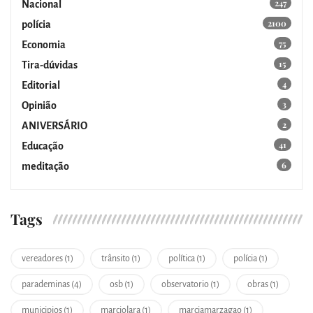
247
Nacional
2100
polícia
75
Economia
15
Tira-dúvidas
4
Editorial
3
Opinião
2
ANIVERSÁRIO
41
Educação
6
meditação
Tags
vereadores (1)
trânsito (1)
política (1)
polícia (1)
parademinas (4)
osb (1)
observatorio (1)
obras (1)
municipios (1)
marciolara (1)
marciamarzagao (1)