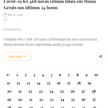
Covid-19 fez 468 novas vítimas fatais em Minas
Gerais nas últimas 24 horas
Abr 21, 2021
Comentários
O estado tem 1.298.176 casos confirmados do novo coronavírus.
Neste período foram registradas ainda 30.994 mortes.
Leia mais ⇾
⇽
1
2
3
4
5
6
7
8
9
10
11
12
13
14
15
16
17
18
19
20
21
22
23
24
25
26
27
28
29
30
31
32
33
34
35
36
37
38
39
40
41
42
43
44
45
46