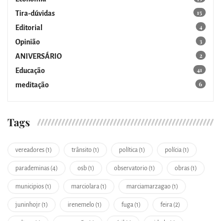
15
Tira-dúvidas
4
Editorial
3
Opinião
2
ANIVERSÁRIO
41
Educação
6
meditação
Tags
vereadores (1)
trânsito (1)
política (1)
polícia (1)
parademinas (4)
osb (1)
observatorio (1)
obras (1)
municipios (1)
marciolara (1)
marciamarzagao (1)
juninhojr (1)
irenemelo (1)
fuga (1)
feira (2)