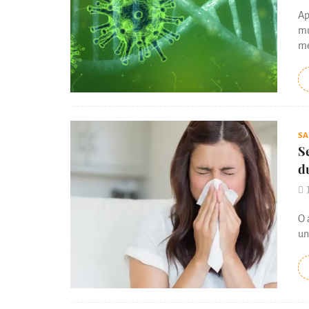
Ap
mu
mé
S
S
d
O 
un