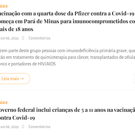
AÚDE
acinação com a quarta dose da Pfizer contra a Covid-19
omeça em Pará de Minas para imunocomprometidos c
ais de 18 anos
Jan 06, 2022
Comentários
zem parte deste grupo pessoas com imunodeficiência primária grave, qu
tão em tratamento de quimioterapia para câncer, transplantados de célula
onco e portadores de HIV/AIDS.
Leia mais ⇾
AÚDE
overno federal inclui crianças de 5 a 11 anos na vacinaç
ontra Covid-19
Jan 06, 2022
Comentários