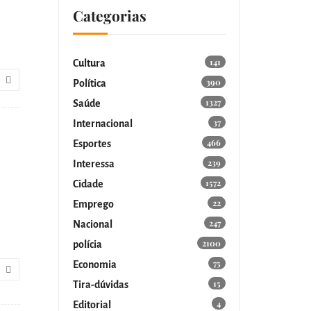
Categorias
141
Cultura
390
Política
1327
Saúde
37
Internacional
466
Esportes
239
Interessa
1572
Cidade
22
Emprego
247
Nacional
2100
polícia
75
Economia
15
Tira-dúvidas
4
Editorial