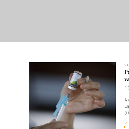
S
P
v
A 
un
(11