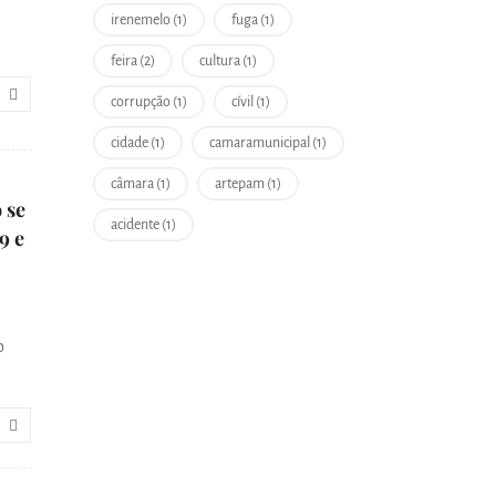
irenemelo (1)
fuga (1)
feira (2)
cultura (1)
corrupção (1)
cívil (1)
cidade (1)
camaramunicipal (1)
câmara (1)
artepam (1)
 se
acidente (1)
9 e
o