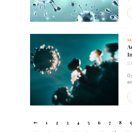
S
A
I
O 
em
⇽
1
2
3
4
5
6
7
8