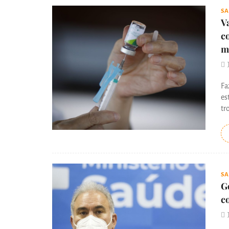
S
V
c
m
Fa
es
tr
S
G
c