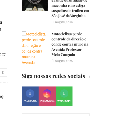
grande quantidade de
maconha e investiga
suspeitos de tráfico em
São José da Varginha
a
Aug 08, 2026
o
Motociclista perde
controle da direção e
colide contra muro na
Avenida Professor
e 27
Melo Cançado
Aug 08, 2026
Siga nossas redes sociais
19
FACEBOOK
INSTAGRAM
WHATSAPP