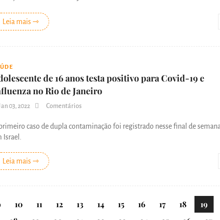
Leia mais ⇾
AÚDE
dolescente de 16 anos testa positivo para Covid-19 e
nfluenza no Rio de Janeiro
Jan 03, 2022
Comentários
primeiro caso de dupla contaminação foi registrado nesse final de semana
 Israel.
Leia mais ⇾
9
10
11
12
13
14
15
16
17
18
19