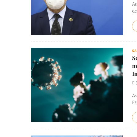
As
de
S
S
m
I
As
Ez