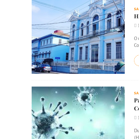
S
H
O 
Co
S
P
C
Du
(H