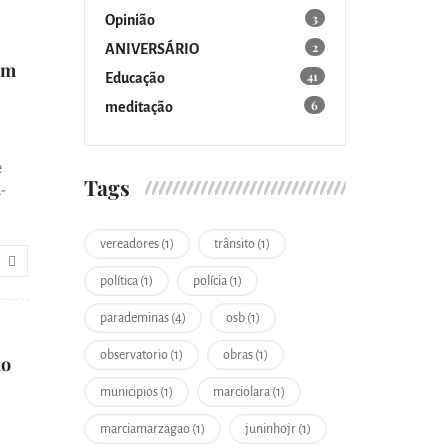
3
Opinião
2
ANIVERSÁRIO
om
41
Educação
6
meditação
e
Tags
-
vereadores (1)
trânsito (1)
política (1)
polícia (1)
parademinas (4)
osb (1)
observatorio (1)
obras (1)
ão
municipios (1)
marciolara (1)
marciamarzagao (1)
juninhojr (1)