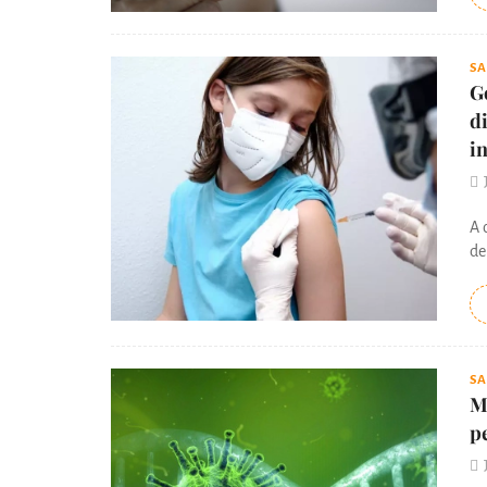
S
G
d
in
A 
de
S
M
p